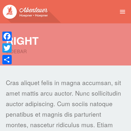
NEWS
RIGHT
EVENTS
Facebook
SIDEBAR
BUCHEN
Twitter
Teilen
ABENTEUER
Cras aliquet felis in magna accumsan, sit
WIR
amet mattis arcu auctor. Nunc sollicitudin
SPONSOREN
auctor adipiscing. Cum sociis natoque
penatibus et magnis dis parturient
montes, nascetur ridiculus mus. Etiam