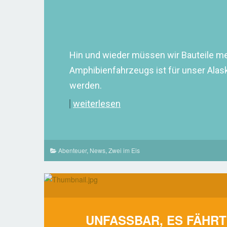
Hin und wieder müssen wir Bauteile me
Amphibienfahrzeugs ist für unser Alas
werden.
weiterlesen
Abenteuer
,
News
,
Zwei im Eis
UNFASSBAR, ES FÄHRT