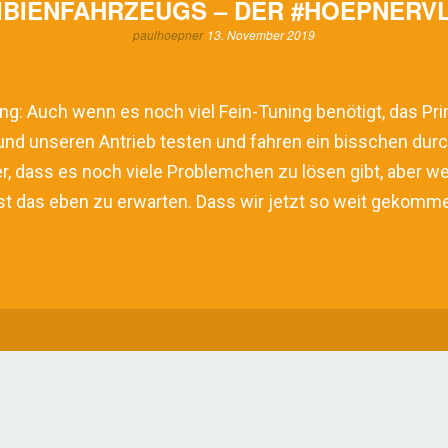
IBIENFAHRZEUGS – DER #HOEPNERVL
paulhoepner
13. November 2019
htung: Auch wenn es noch viel Fein-Tuning benötigt, das P
nd unseren Antrieb testen und fahren ein bisschen durch 
er, dass es noch viele Problemchen zu lösen gibt, aber 
st das eben zu erwarten. Dass wir jetzt so weit gekomme