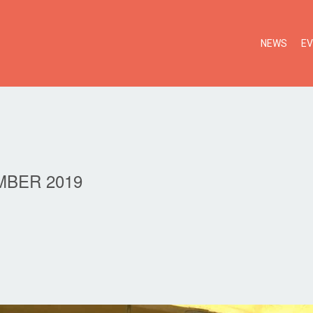
NEWS
E
BER 2019