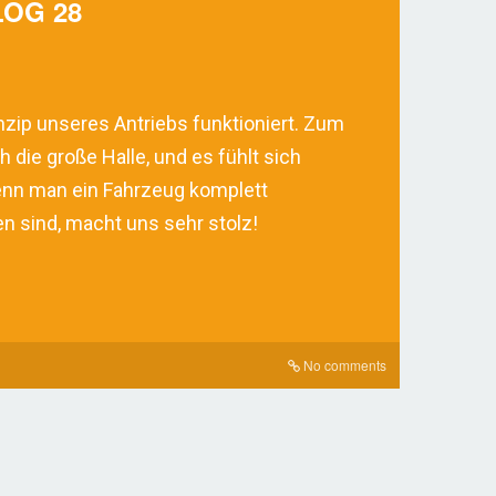
OG 28
rinzip unseres Antriebs funktioniert. Zum
die große Halle, und es fühlt sich
wenn man ein Fahrzeug komplett
n sind, macht uns sehr stolz!
No comments