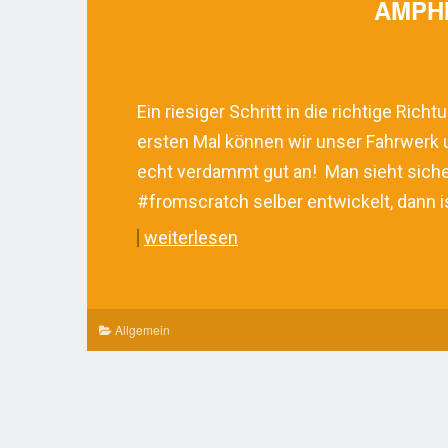
AMPH
Ein riesiger Schritt in die richtige Ric
ersten Mal können wir unser Fahrwerk u
echt verdammt gut an!
Man sieht sich
#fromscratch selber entwickelt, dann i
weiterlesen
Allgemein