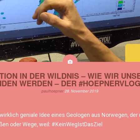
TION IN DER WILDNIS – WIE WIR U
NDEN WERDEN – DER #HOEPNERVLOG
paulhoepner
28. November 2019
 wirklich geniale Idee eines Geologen aus Norwegen, der 
aßen oder Wege, weil: #KeinWegIstDasZiel