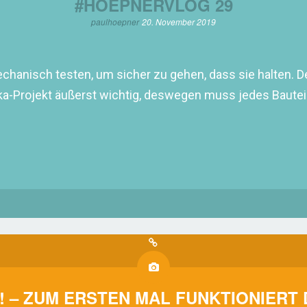
#HOEPNERVLOG 29
paulhoepner
20. November 2019
chanisch testen, um sicher zu gehen, dass sie halten. D
ka-Projekt äußerst wichtig, deswegen muss jedes Bautei
! – ZUM ERSTEN MAL FUNKTIONIERT