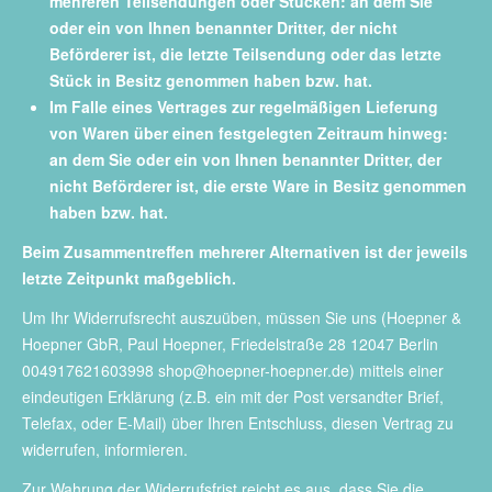
mehreren Teilsendungen oder Stücken: an dem Sie
oder ein von Ihnen benannter Dritter, der nicht
Beförderer ist, die letzte Teilsendung oder das letzte
Stück in Besitz genommen haben bzw. hat.
Im Falle eines Vertrages zur regelmäßigen Lieferung
von Waren über einen festgelegten Zeitraum hinweg:
an dem Sie oder ein von Ihnen benannter Dritter, der
nicht Beförderer ist, die erste Ware in Besitz genommen
haben bzw. hat.
Beim Zusammentreffen mehrerer Alternativen ist der jeweils
letzte Zeitpunkt maßgeblich.
Um Ihr Widerrufsrecht auszuüben, müssen Sie uns (Hoepner &
Hoepner GbR, Paul Hoepner, Friedelstraße 28 12047 Berlin
004917621603998 shop@hoepner-hoepner.de) mittels einer
eindeutigen Erklärung (z.B. ein mit der Post versandter Brief,
Telefax, oder E-Mail) über Ihren Entschluss, diesen Vertrag zu
widerrufen, informieren.
Zur Wahrung der Widerrufsfrist reicht es aus, dass Sie die