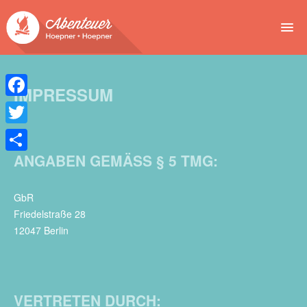
NEWS
IMPRESSUM
EVENTS
Facebook
BUCHEN
Twitter
ANGABEN GEMÄSS § 5 TMG:
Teilen
ABENTEUER
WIR
GbR
Friedelstraße 28
SPONSOREN
12047 Berlin
VERTRETEN DURCH: