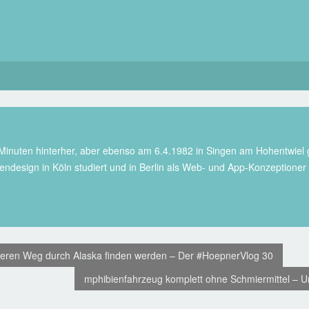
 Minuten hinterher, aber ebenso am 6.4.1982 in Singen am Hohentwiel g
endesign in Köln studiert und in Berlin als Web- und App-Konzeptione
 unseren Weg durch Alaska finden werden – Der #HoepnerVlog 30
mphibienfahrzeug komplett ohne Schmiermittel – U