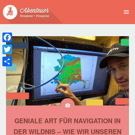
NEWS
EVENTS
Facebook
BUCHEN
Twitter
Teilen
ABENTEUER
WIR
SPONSOREN
GENIALE ART FÜR NAVIGATION IN
DER WILDNIS – WIE WIR UNSEREN