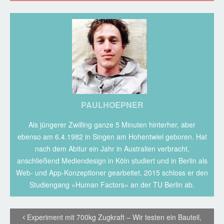
PAULHOEPNER
Als jüngerer Zwilling ganze 5 Minuten hinterher, aber
ebenso am 6.4.1982 in Singen am Hohentwiel geboren. Hat
nach dem Abitur ein Jahr in Australien verbracht,
anschließend Mediendesign in Köln studiert und in Berlin als
Web- und App-Konzeptioner gearbeitet. 2015 schloss er den
Studiengang »Human Factors« an der TU Berlin ab.
Experiment mit 700kg Zugkraft – Wir testen ein Bauteil,