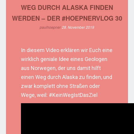
WEG DURCH ALASKA FINDEN
WERDEN – DER #HOEPNERVLOG 30
paulhoepner
28. November 2019
In diesem Video erklären wir Euch eine
wirklich geniale Idee eines Geologen
aus Norwegen, der uns damit hilft
einen Weg durch Alaska zu finden, und
zwar komplett ohne Straßen oder
Wege, weil: #KeinWegIstDasZiel