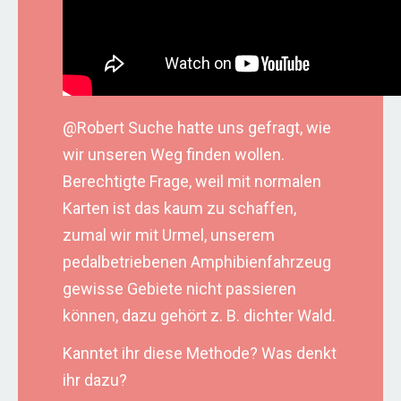
@Robert Suche hatte uns gefragt, wie
wir unseren Weg finden wollen.
Berechtigte Frage, weil mit normalen
Karten ist das kaum zu schaffen,
zumal wir mit Urmel, unserem
pedalbetriebenen Amphibienfahrzeug
gewisse Gebiete nicht passieren
können, dazu gehört z. B. dichter Wald.
Kanntet ihr diese Methode? Was denkt
ihr dazu?