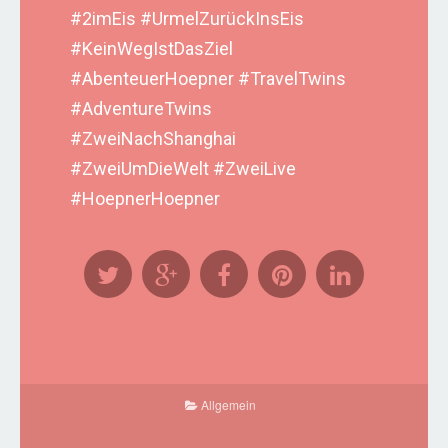
#2imEis #UrmelZurückInsEis
#KeinWegIstDasZiel
#AbenteuerHoepner #TravelTwins
#AdventureTwins
#ZweiNachShanghai
#ZweiUmDieWelt #ZweiLive
#HoepnerHoepner
Allgemein