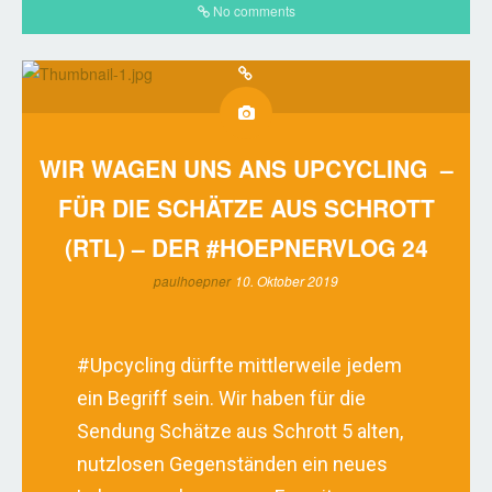
No comments
WIR WAGEN UNS ANS UPCYCLING –
FÜR DIE SCHÄTZE AUS SCHROTT
(RTL) – DER #HOEPNERVLOG 24
paulhoepner
10. Oktober 2019
#Upcycling
dürfte mittlerweile jedem
ein Begriff sein. Wir haben für die
Sendung
Schätze aus Schrott
5 alten,
nutzlosen Gegenständen ein neues