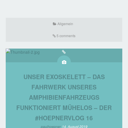
Allgemein
5 comments
UNSER EXOSKELETT – DAS
FAHRWERK UNSERES
AMPHIBIENFAHRZEUGS
FUNKTIONIERT MÜHELOS – DER
#HOEPNERVLOG 16
paulhoepner
14. August 2019