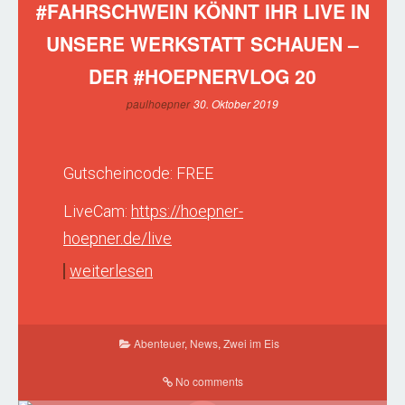
#FAHRSCHWEIN KÖNNT IHR LIVE IN
UNSERE WERKSTATT SCHAUEN –
DER #HOEPNERVLOG 20
paulhoepner
30. Oktober 2019
Gutscheincode: FREE
LiveCam:
https://hoepner-
hoepner.de/live
weiterlesen
Abenteuer
,
News
,
Zwei im Eis
No comments