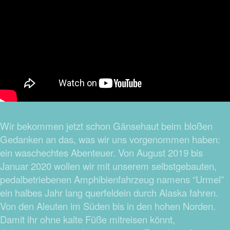
Wir bekommen jetzt schon Gänsehaut beim bloßen
Gedanken an das, was wir uns vorgenommen haben:
ein waschechtes Abenteuer. Von August 2019 bis
Januar 2020 wollen wir mit unserem selbstgebauten,
pedalbetriebenen Amphibienfahrzeug namens “Urmel”
ein halbes Jahr lang querfeldein durch Alaska fahren.
Von den Aleuten im Süden bis in den hohen Norden.
Damit ihr ohne kalte Füße mitreisen könnt,