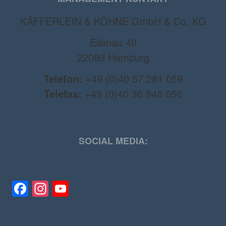
KÄFFERLEIN & KÖHNE GmbH & Co. KG
Eilenau 40
22089 Hamburg
Telefon:
+49 (0)40 57 281 059
Telefax:
+49 (0)40 36 948 056
SOCIAL MEDIA:
Facebook
Instagram
YouTube