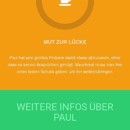
MUT ZUR LÜCKE
Paul hat sein großes Problem damit etwas abzuhaken, ohne
dass es seinen Ansprüchen genügt. Manchmal muss man ihm
einen festen Schubs geben, um ihn weiterzubringen.
WEITERE INFOS ÜBER
PAUL