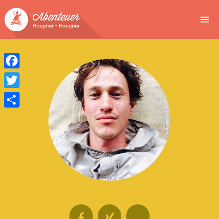
NEWS
EVENTS
Facebook
BUCHEN
Twitter
Teilen
ABENTEUER
WIR
SPONSOREN