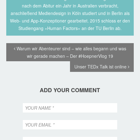
nach dem Abitur ein Jahr in Australien verbracht,
anschließend Mediendesign in Köln studiert und in Berlin als
Web- und App-Konzeptioner gearbeitet. 2015 schloss er den
Studiengang »Human Factors« an der TU Berlin ab.
Warum wir Abenteurer sind – wie alles begann und was
wir gerade machen – Der #HoepnerVlog 19
Unser TEDx Talk ist online
ADD YOUR COMMENT