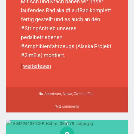
Mit Ach und Krach haben wir unser
laufendes Rad aka #LaufRad komplett
fertig gestellt und es auch an den
#StringAntrieb unseres
pedalbetriebenen
#Amphibienfahrzeugs (Alaska Projekt
#2imEis) montiert.
weiterlesen
Abenteuer
,
News
,
Zwei im Eis
2 comments