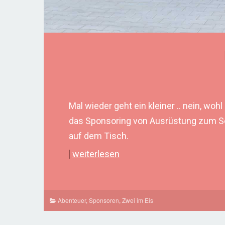
Mal wieder geht ein kleiner .. nein, w
das Sponsoring von Ausrüstung zum Sch
auf dem Tisch.
weiterlesen
Abenteuer
,
Sponsoren
,
Zwei im Eis