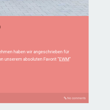
D
ernehmen haben wir angeschrieben für
n unserem absoluten Favorit “
EWM
”
No comments