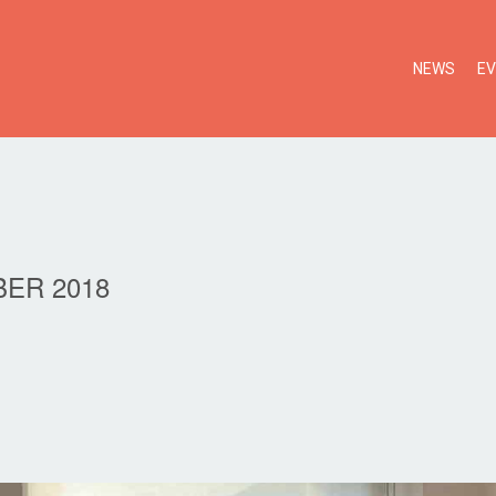
NEWS
E
ER 2018