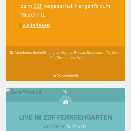
beim
ZDF
verpasst hat, hier geht’s zum
Mitschnitt:
weiterlesen
Abenteuer
,
Berlin2Shanghai
,
Events
,
Presse
,
Sponsoren
,
TV
,
Zwei
im Eis
,
Zwei um die Welt
No comments
LIVE IM ZDF FERNSEHGARTEN
paulhoepner
12. Juli 2018