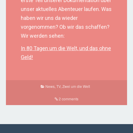
erste Teil unserer Dokumentation über
unser aktuelles Abenteuer laufen. Was
haben wir uns da wieder
vorgenommen? Ob wir das schaffen?
Wir werden sehen:
In 80 Tagen um die Welt, und das ohne
Geld!
News
,
TV
,
Zwei um die Welt
2 comments