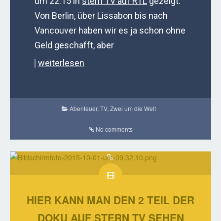
um 22:15 in
stern TV auf RTL
gezeigt.
Von Berlin, über Lissabon bis nach
Vancouver haben wir es ja schon ohne
Geld geschafft, aber
weiterlesen
Abenteuer
,
TV
,
Zwei um die Welt
No comments
HIER KANN MAN DEN 2 TEIL DER
DOKU AUF STERN TV SEHEN