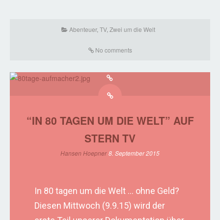
Abenteuer
,
TV
,
Zwei um die Welt
No comments
“IN 80 TAGEN UM DIE WELT” AUF
STERN TV
Hansen Hoepner
8. September 2015
In 80 tagen um die Welt … ohne Geld?
Diesen Mittwoch (9.9.15) wird der