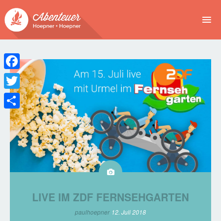
NEWS
EVENTS
Facebook
BUCHEN
Twitter
Teilen
ABENTEUER
WIR
SPONSOREN
LIVE IM ZDF FERNSEHGARTEN
paulhoepner
12. Juli 2018