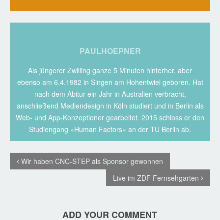
PAULHOEPNER
Als jüngerer Zwilling ganze 5 Minuten hinterher, aber
ebenso am 6.4.1982 in Singen am Hohentwiel geboren. Hat
nach dem Abitur ein Jahr in Australien verbracht,
anschließend Mediendesign in Köln studiert und in Berlin als
Web- und App-Konzeptioner gearbeitet. 2015 schloss er den
Studiengang »Human Factors« an der TU Berlin ab.
Wir haben CNC-STEP als Sponsor gewonnen
Live im ZDF Fernsehgarten
ADD YOUR COMMENT