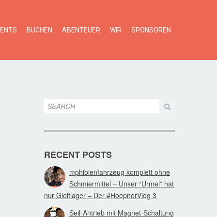
VENTS
BUCHEN
ABENTEUER
WIR
SPONSOREN
RECENT POSTS
mphibienfahrzeug komplett ohne
Schmiermittel – Unser “Urmel” hat
nur Gleitlager – Der #HoepnerVlog 3
Seil-Antrieb mit Magnet-Schaltung