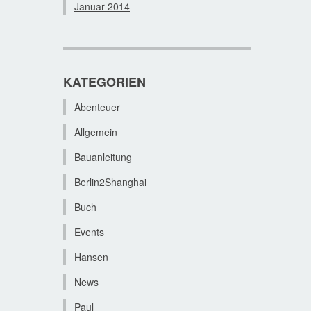
Januar 2014
KATEGORIEN
Abenteuer
Allgemein
Bauanleitung
Berlin2Shanghai
Buch
Events
Hansen
News
Paul