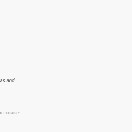
eas and
IED SCIENCES //