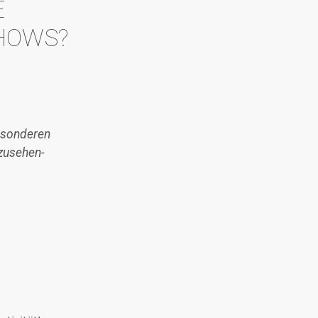
E
HOWS?
besonderen
zusehen-