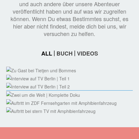
und auch andere über unsere Abenteuer
veröffentlicht haben und auf was wir zugreifen
können. Wenn Du etwas Bestimmtes suchst, es
hier aber nicht findest, melde dich bei uns, wir
versuchen zu helfen.
ALL
BUCH
VIDEOS
ZU GAST BEI TIETJEN UND BOMMES
https://www.ndr.de/fernsehen/sendungen/tietjen_und_bommes/Tietj
INTERVIEW AUF TV BERLIN | TEIL 1
und-Bommes,sendung912954.html
Interview auf TV Berlin | Teil 1
INTERVIEW AUF TV BERLIN | TEIL 2
Interview auf TV Berlin | Teil 2
ZWEI UM DIE WELT | KOMPLETTE DOKU
Zwei um die Welt | Komplette Doku
AUFTRITT IM ZDF FERNSEHGARTEN MIT
AMPHIBIENFAHRZEUG
AUFTRITT BEI STERN TV MIT
Zwei im Eis | Auftritt im ZDF Fernsehgarten mit
AMPHIBIENFAHRZEUG
Amphibienfahrzeug (ab 1h 9m 47s)
Zwei im Eis | Auftritt bei stern TV