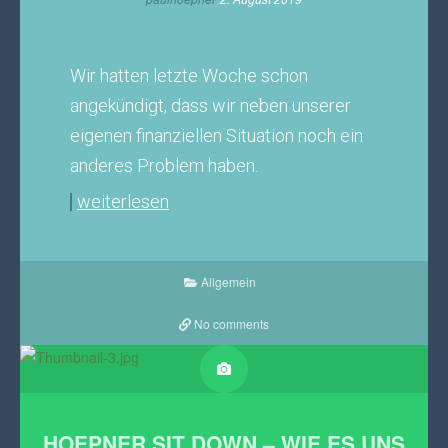
Wir hatten letzte Woche schon
angekündigt, dass wir neben unserer
eigenen finanziellen Situation noch ein
anderes Problem haben.
weiterlesen
Allgemein
No comments
HOEPNER SIT DOWN – WIE ES UNS