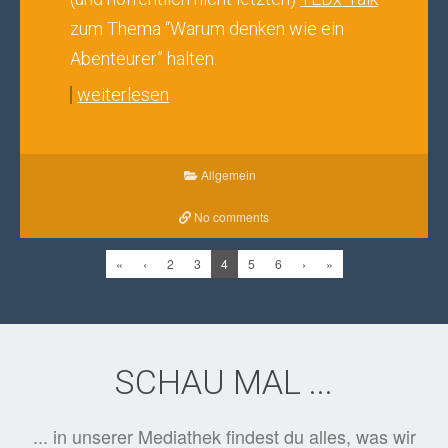
zum Thema “Warum denken wie ein
Abenteurer” halten.
weiterlesen
Allgemein
No comments
«
‹
2
3
4
5
6
›
»
SCHAU MAL ...
... in unserer Mediathek findest du alles, was wir