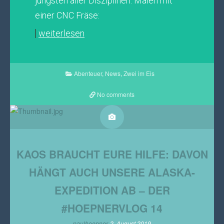
jüngsten aller Disziplinen: Malen mit
einer CNC Fräse:
weiterlesen
Abenteuer
,
News
,
Zwei im Eis
No comments
KAOS BRAUCHT EURE HILFE: DAVON
HÄNGT AUCH UNSERE ALASKA-
EXPEDITION AB – DER
#HOEPNERVLOG 14
paulhoepner
2. August 2019