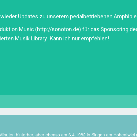
 wieder Updates zu unserem pedalbetriebenen Amphibi
uktion Music (http://sonoton.de) für das Sponsoring de
rierten Musik Library! Kann ich nur empfehlen!
 Minuten hinterher, aber ebenso am 6.4.1982 in Singen am Hohentwiel g