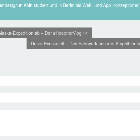
endesign in Köln studiert und in Berlin als Web- und App-Konzeptione
Alaska-Expedition ab – Der #HoepnerVlog 14
Unser Exoskelett – Das Fahrwerk unseres Amphibienfa