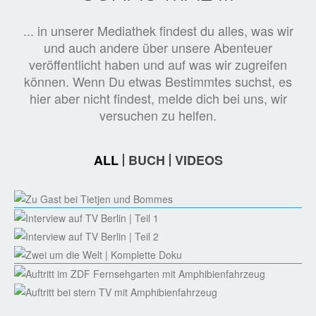
... in unserer Mediathek findest du alles, was wir
und auch andere über unsere Abenteuer
veröffentlicht haben und auf was wir zugreifen
können. Wenn Du etwas Bestimmtes suchst, es
hier aber nicht findest, melde dich bei uns, wir
versuchen zu helfen.
ALL
BUCH
VIDEOS
ZU GAST BEI TIETJEN UND BOMMES
https://www.ndr.de/fernsehen/sendungen/tietjen_und_bommes/Tietj
INTERVIEW AUF TV BERLIN | TEIL 1
und-Bommes,sendung912954.html
Interview auf TV Berlin | Teil 1
INTERVIEW AUF TV BERLIN | TEIL 2
Interview auf TV Berlin | Teil 2
ZWEI UM DIE WELT | KOMPLETTE DOKU
Zwei um die Welt | Komplette Doku
AUFTRITT IM ZDF FERNSEHGARTEN MIT
AMPHIBIENFAHRZEUG
AUFTRITT BEI STERN TV MIT