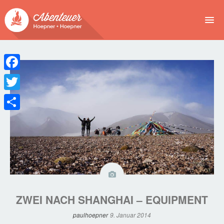
NEWS
EVENTS
Facebook
BUCHEN
Twitter
Teilen
ABENTEUER
WIR
SPONSOREN
ZWEI NACH SHANGHAI – EQUIPMENT
paulhoepner
9. Januar 2014