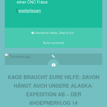
einer CNC Fräse:
weiterlesen
Abenteuer
,
News
,
Zwei im Eis
No comments
KAOS BRAUCHT EURE HILFE: DAVON
HÄNGT AUCH UNSERE ALASKA-
EXPEDITION AB – DER
#HOEPNERVLOG 14