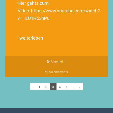
Hier gehts zum
Video: https://www.youtube.com/watch?
v=_iLU1Hc3hP0
weiterlesen
Allgemein
No comments
‹
1
2
3
4
5
›
»