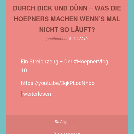
DURCH DICK UND DÜNN – WAS DIE
HOEPNERS MACHEN WENN’S MAL
NICHT SO LÄUFT?
paulhoepner
4. Juli 2019
Ein Streichzeug –
Der #HoepnerVlog
10
https://youtu.be/3qkPLocNnbo
weiterlesen
Allgemein
No comments