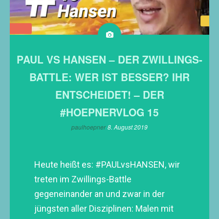
PAUL VS HANSEN – DER ZWILLINGS-
BATTLE: WER IST BESSER? IHR
ENTSCHEIDET! – DER
#HOEPNERVLOG 15
paulhoepner
8. August 2019
Heute heißt es: #PAULvsHANSEN, wir
treten im Zwillings-Battle
gegeneinander an und zwar in der
jüngsten aller Disziplinen: Malen mit