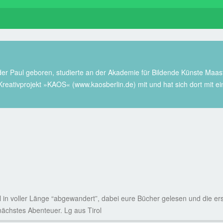
er Paul geboren, studierte an der Akademie für Bildende Künste Maast
Kreativprojekt »KAOS« (www.kaosberlin.de) mit und hat sich dort mit 
l in voller Länge “abgewandert”, dabei eure Bücher gelesen und die 
 nächstes Abenteuer. Lg aus Tirol