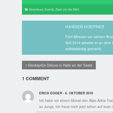
Abenteuer
,
Events
,
Zwei um die Welt
HANSEN HOEPNER
Fünf Minuten vor seinem Brud
Seit 2014 arbeitet er an dem 
selbstständig gemacht.
Glückspilze Deluxe in Halle an der Saale
1 COMMENT
ERICH EGGER - 6. OKTOBER 2016
Ich habe vor einem Monat den Alpe-Adria-Trai
so Jungs. Ich freue mich jetzt schon auf euer