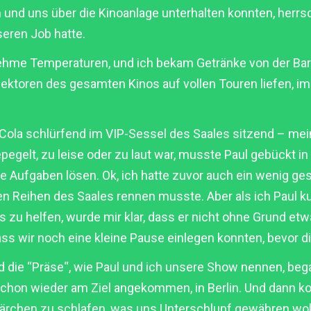
 und uns über die Kinoanlage unterhalten konnten, herr
seren Job hatte.
ehme Temperaturen, und ich bekam Getränke von der Bar
ektoren des gesamten Kinos auf vollen Touren liefen, im
 Cola schlürfend im VIP-Sessel des Saales sitzend – mei
epegelt, zu leise oder zu laut war, musste Paul gebückt i
 Aufgaben lösen. Ok, ich hatte zuvor auch ein wenig gesc
n Reihen des Saales rennen musste. Aber als ich Paul k
zu helfen, wurde mir klar, dass er nicht ohne Grund etw
dass wir noch eine kleine Pause einlegen konnten, bevor 
ald die “Präse“, wie Paul und ich unsere Show nennen, bega
chon wieder am Ziel angekommen, in Berlin. Und dann ko
 Pärchen zu schlafen, was uns Unterschlupf gewähren wol