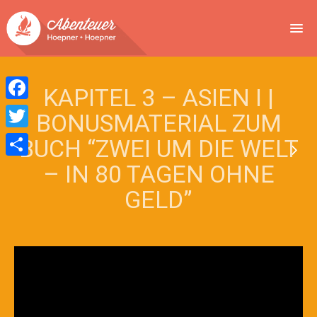
NEWS
KAPITEL 3 – ASIEN I |
EVENTS
Facebook
BONUSMATERIAL ZUM
BUCHEN
Twitter
BUCH “ZWEI UM DIE WELT
Teilen
– IN 80 TAGEN OHNE
ABENTEUER
GELD”
WIR
SPONSOREN