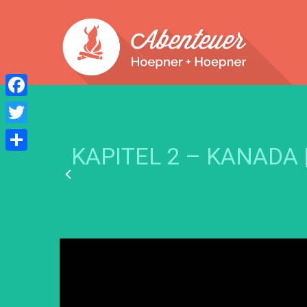
Facebook
Twitter
KAPITEL 2 – KANADA 
Teilen