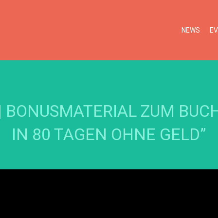
NEWS
E
| BONUSMATERIAL ZUM BUCH
IN 80 TAGEN OHNE GELD”