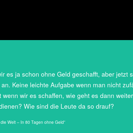
r es ja schon ohne Geld geschafft, aber jetzt s
an. Keine leichte Aufgabe wenn man nicht zufä
wenn wir es schaffen, wie geht es dann weite
dienen? Wie sind die Leute da so drauf?
die Welt – In 80 Tagen ohne Geld”