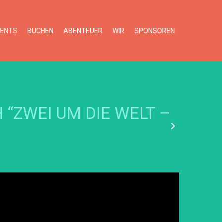
VENTS
BUCHEN
ABENTEUER
WIR
SPONSOREN
 “ZWEI UM DIE WELT –