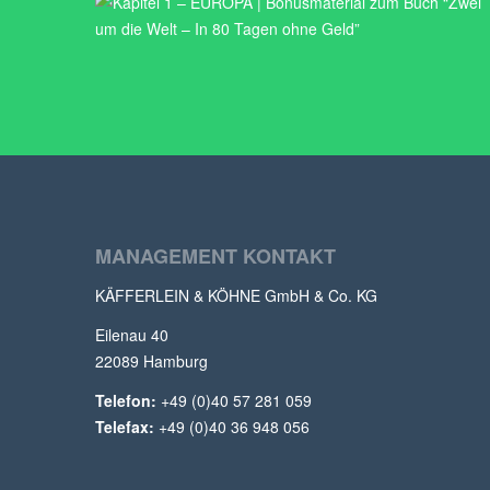
KAPITEL 1 – EUROPA | BONUSMATERIAL
ZUM BUCH “ZWEI UM DIE WELT – IN 80
TAGEN OHNE GELD”
Kapitel 1 - EUROPA | Bonusmaterial zum Buch "Zwei u
die Welt - In 80 Tagen ohne Geld"
MANAGEMENT KONTAKT
KÄFFERLEIN & KÖHNE GmbH & Co. KG
Eilenau 40
22089 Hamburg
Telefon:
+49 (0)40 57 281 059
Telefax:
+49 (0)40 36 948 056