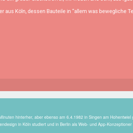
r aus Köln, dessen Bauteile in “allem was bewegliche Tei
 Minuten hinterher, aber ebenso am 6.4.1982 in Singen am Hohentwiel g
endesign in Köln studiert und in Berlin als Web- und App-Konzeptione