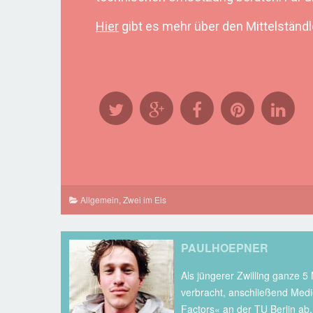
Hier
gibt es mehr über den Mittelständle
Allgemein
,
Zwei im Eis
PAULHOEPNER
Als jüngerer Zwilling ganze 5
verbracht, anschließend Medi
Factors« an der TU Berlin ab.