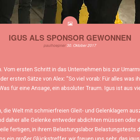
IGUS ALS SPONSOR GEWONNEN
paulhoepner
30. Oktober 2017
n. Vom ersten Schritt in das Unternehmen bis zur Umar
r ersten Sätze von Alex: “So viel vorab: Für alles was 
Was für eine Ansage, ein absoluter Traum. Igus ist aus 
, die Welt mit schmierfreien Gleit- und Gelenklagern aus
 und daher alle Gelenke entweder abdichten müssen oder
teile fertigen, in ihrem Belastungslabor Belastungstests 
ein großer Glückstreffer, wir freuen uns sehr, das igus 