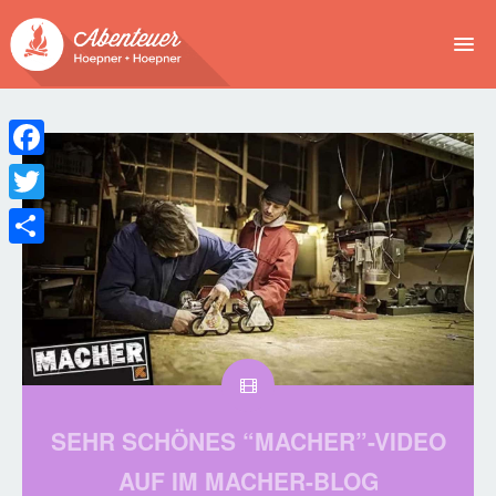
NEWS
EVENTS
Facebook
BUCHEN
Twitter
Teilen
ABENTEUER
WIR
SPONSOREN
SEHR SCHÖNES “MACHER”-VIDEO
AUF IM MACHER-BLOG