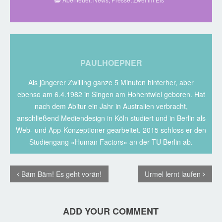
PAULHOEPNER
Als jüngerer Zwilling ganze 5 Minuten hinterher, aber
ebenso am 6.4.1982 in Singen am Hohentwiel geboren. Hat
nach dem Abitur ein Jahr in Australien verbracht,
anschließend Mediendesign in Köln studiert und in Berlin als
Web- und App-Konzeptioner gearbeitet. 2015 schloss er den
Studiengang »Human Factors« an der TU Berlin ab.
Bäm Bäm! Es geht vorän!
Urmel lernt laufen
ADD YOUR COMMENT