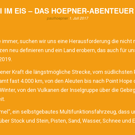
I IM EIS – DAS HOEPNER-ABENTEUER 
paulhoepner
1. Juli 2017
e immer, suchen wir uns eine Herausforderung die nicht n
en neu definieren und ein Land erobern, das auch für un
2019.
ener Kraft die längstmögliche Strecke, vom südlichsten P
amt fast 4.000 km, von den Aleuten bis nach Point Hope
inter, von den Vulkanen der Inselgruppe über die Gebirgs
it.
el“, ein selbstgebautes Multifunktionsfahrzeug, dass u
er Stock und Stein, Pisten, Sand, Wasser, Schnee und Ei