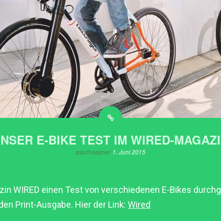
NSER E-BIKE TEST IM WIRED-MAGAZ
paulhoepner
1. Juni 2015
gazin WIRED einen Test von verschiedenen E-Bikes durchg
den Print-Ausgabe. Hier der Link:
Wired