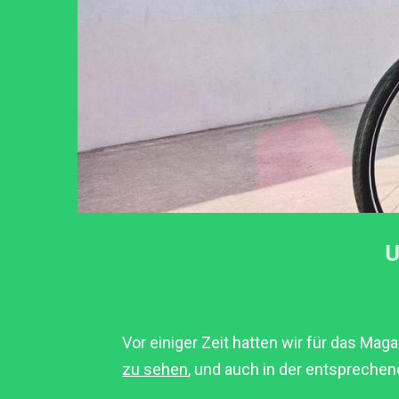
U
Vor einiger Zeit hatten wir für das Ma
zu sehen
, und auch in der entsprechen