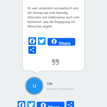
Ihr wart unheimlich sympathisch und
der Vortrag war sehr lebendig,
informativ und stellenweise auch sehr
berührend, was die Begegnung mit
Menschen angeht.
Facebook
Twitter
Share
Teilen
Ute
Bürkert Kulturforum
Facebook
Twitter
Teilen
Share