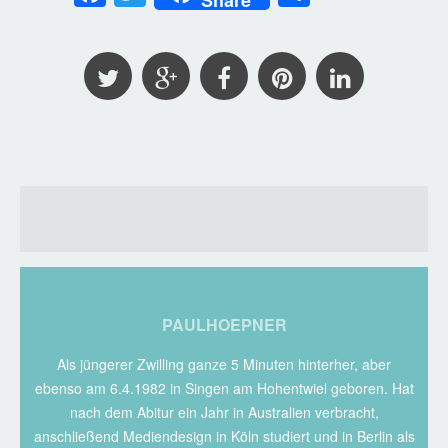
PAULHOEPNER
Als jüngerer Zwilling ganze 5 Minuten hinterher, aber
ebenso am 6.4.1982 in Singen am Hohentwiel geboren. Hat
nach dem Abitur ein Jahr in Australien verbracht,
anschließend Mediendesign in Köln studiert und in Berlin als