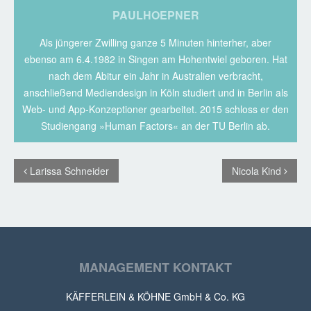
PAULHOEPNER
Als jüngerer Zwilling ganze 5 Minuten hinterher, aber
ebenso am 6.4.1982 in Singen am Hohentwiel geboren. Hat
nach dem Abitur ein Jahr in Australien verbracht,
anschließend Mediendesign in Köln studiert und in Berlin als
Web- und App-Konzeptioner gearbeitet. 2015 schloss er den
Studiengang »Human Factors« an der TU Berlin ab.
Larissa Schneider
Nicola Kind
MANAGEMENT KONTAKT
KÄFFERLEIN & KÖHNE GmbH & Co. KG