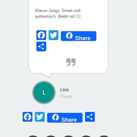
Klasse Jungs, Smart und
authentisch. Bleibt so! 👍🏼
Facebook
Twitter
Share
Teilen
Lisa
Plauen
Facebook
Twitter
Teilen
Share