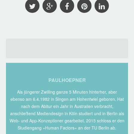
PAULHOEPNER
Als jüngerer Zwilling ganze 5 Minuten hinterher, aber
ebenso am 6.4.1982 in Singen am Hohentwiel geboren. Hat
nach dem Abitur ein Jahr in Australien verbracht,
anschließend Mediendesign in Köln studiert und in Berlin als
Web- und App-Konzeptioner gearbeitet. 2015 schloss er den
Studiengang »Human Factors« an der TU Berlin ab.