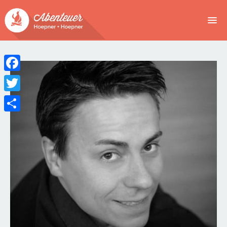
NEWS
EVENTS
Facebook
BUCHEN
Twitter
Teilen
ABENTEUER
WIR
SPONSOREN