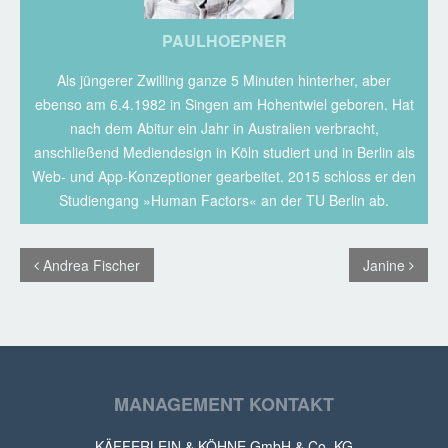
PAULHOEPNER
Als jüngerer Zwilling ganze 5 Minuten hinterher, aber
ebenso am 6.4.1982 in Singen am Hohentwiel geboren. Hat
nach dem Abitur ein Jahr in Australien verbracht,
anschließend Mediendesign in Köln studiert und in Berlin als
Web- und App-Konzeptioner gearbeitet. 2015 schloss er den
Studiengang »Human Factors« an der TU Berlin ab.
Andrea Fischer
Janine
MANAGEMENT KONTAKT
KÄFFERLEIN & KÖHNE GmbH & Co. KG