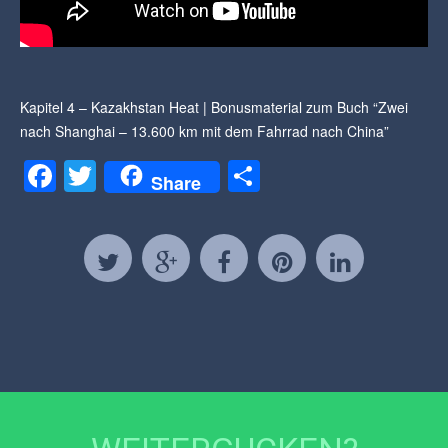
Kapitel 4 – Kazakhstan Heat | Bonusmaterial zum Buch “Zwei
nach Shanghai – 13.600 km mit dem Fahrrad nach China”
Facebook
Twitter
Teilen
Share
KAPITEL 11 – ENDSPURT
Kapitel 11 - Endspurt | Bonusmaterial zum Buch "Zwei nach