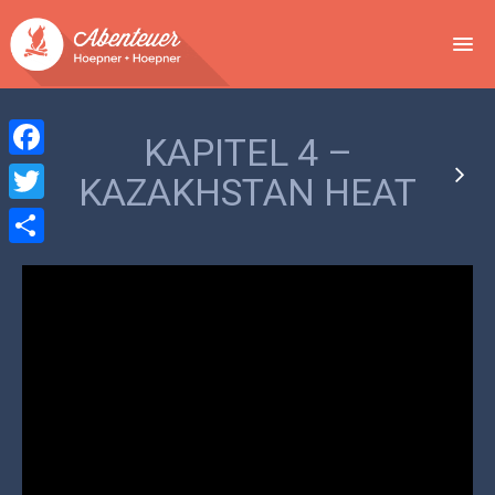
NEWS
KAPITEL 4 –
EVENTS
Facebook
KAZAKHSTAN HEAT
BUCHEN
Twitter
Teilen
ABENTEUER
WIR
SPONSOREN