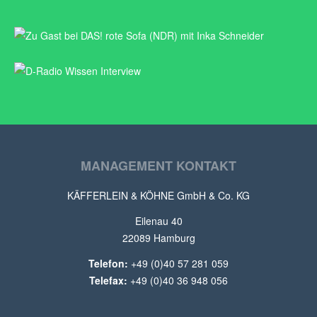
ZU GAST BEI DAS! ROTE SOFA (NDR) MIT INKA
SCHNEIDER
https://www.ndr.de/fernsehen/sendungen/das/Norddeutschland-
D-RADIO WISSEN INTERVIEW
und-die-Welt,sendung540778.html
http://dradiowissen.de/beitrag/reisende-zwillinge-einmal-um-die-
welt-ohne-geld
MANAGEMENT KONTAKT
KÄFFERLEIN & KÖHNE GmbH & Co. KG
Eilenau 40
22089 Hamburg
Telefon:
+49 (0)40 57 281 059
Telefax:
+49 (0)40 36 948 056