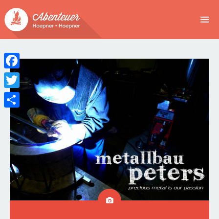
NEWS
EVENTS
Facebook
BUCHEN
Twitter
Teilen
ABENTEUER
WIR
SPONSOREN