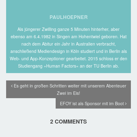
PAULHOEPNER
Als jüngerer Zwilling ganze 5 Minuten hinterher, aber
ebenso am 6.4.1982 in Singen am Hohentwiel geboren. Hat
nach dem Abitur ein Jahr in Australien verbracht,
anschließend Mediendesign in Köln studiert und in Berlin als
Web- und App-Konzeptioner gearbeitet. 2015 schloss er den
Studiengang »Human Factors« an der TU Berlin ab.
Es geht in großen Schritten weiter mit unserem Abenteuer
Zwei im Eis!
EFOY ist als Sponsor mit im Boot
2 COMMENTS