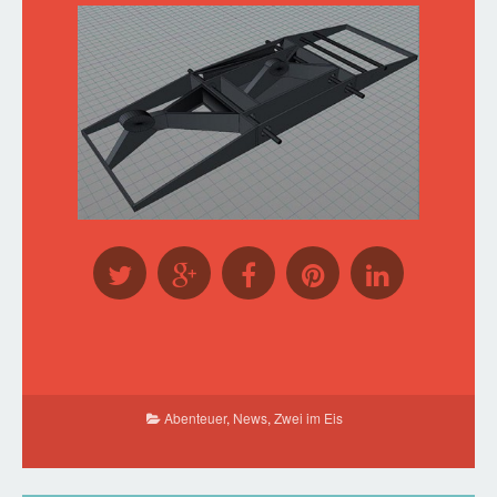
Abenteuer
,
News
,
Zwei im Eis