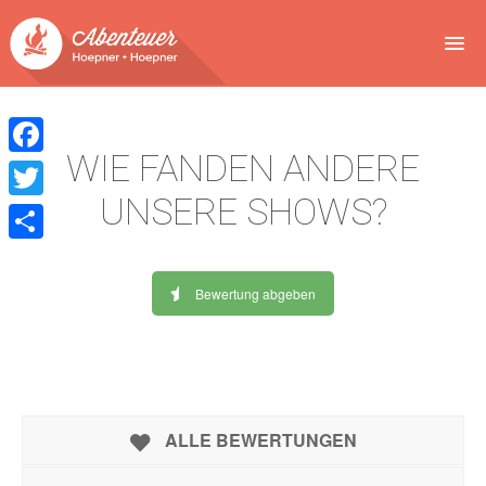
NEWS
WIE FANDEN ANDERE
EVENTS
Facebook
UNSERE SHOWS?
BUCHEN
Twitter
Teilen
ABENTEUER
Bewertung abgeben
WIR
SPONSOREN
ALLE BEWERTUNGEN