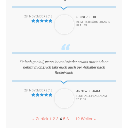
28. NOVEMBER 2018
GINGER SILKE
BEIM FREITRÄUMERTAG IN
PLAUEN
Einfach genial;) wenn Ihr mal wieder sowas startet dann
nehmt mich:D ich fahr euch auch per Anhalter nach
Berlin!*lach
28. NOVEMBER 2018
ANNI WOLFRAM
FESTHALLE PLAUEN AM
25.11.18
« Zurück
1
2
3
4
5
6
…
12
Weiter »