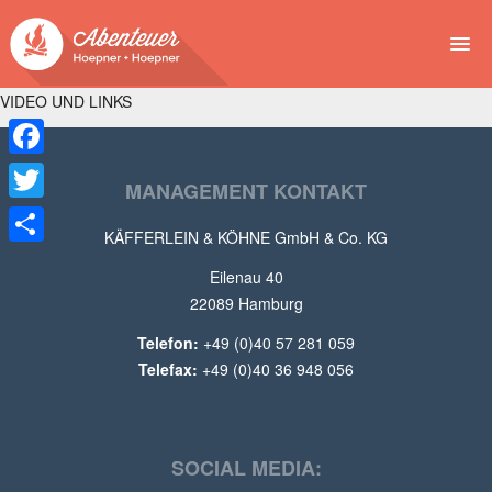
VIDEO UND LINKS
NEWS
EVENTS
Facebook
MANAGEMENT KONTAKT
BUCHEN
Twitter
KÄFFERLEIN & KÖHNE GmbH & Co. KG
Teilen
ABENTEUER
Eilenau 40
22089 Hamburg
WIR
Telefon:
+49 (0)40 57 281 059
SPONSOREN
Telefax:
+49 (0)40 36 948 056
SOCIAL MEDIA: