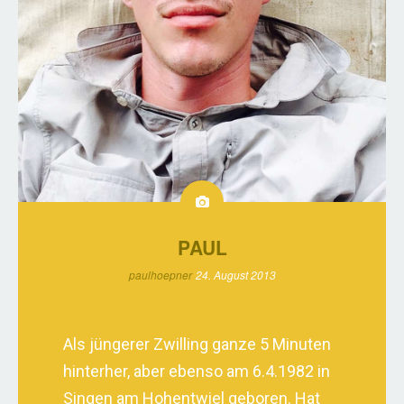
PAUL
paulhoepner
24. August 2013
Als jüngerer Zwilling ganze 5 Minuten
hinterher, aber ebenso am 6.4.1982 in
Singen am Hohentwiel geboren. Hat