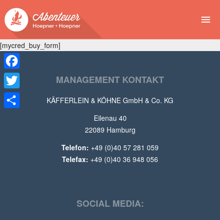
[mycred_buy_form]
NEWS
EVENTS
Facebook
MANAGEMENT KONTAKT
BUCHEN
Twitter
KÄFFERLEIN & KÖHNE GmbH & Co. KG
Teilen
ABENTEUER
Eilenau 40
22089 Hamburg
WIR
Telefon:
+49 (0)40 57 281 059
Telefax:
+49 (0)40 36 948 056
SPONSOREN
SOCIAL MEDIA: