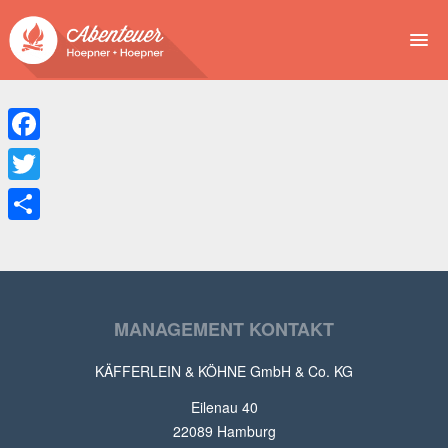
NEWS
EVENTS
Facebook
BUCHEN
Twitter
Teilen
ABENTEUER
WIR
MANAGEMENT KONTAKT
SPONSOREN
KÄFFERLEIN & KÖHNE GmbH & Co. KG
Eilenau 40
22089 Hamburg