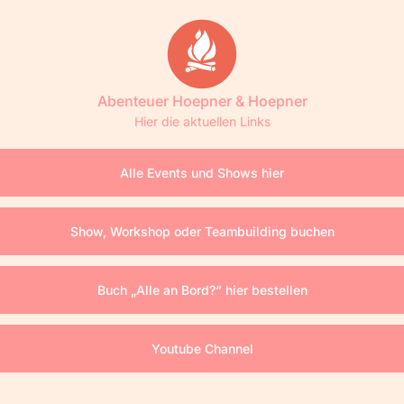
Abenteuer Hoepner & Hoepner
Hier die aktuellen Links
Alle Events und Shows hier
Show, Workshop oder Teambuilding buchen
Buch „Alle an Bord?“ hier bestellen
Youtube Channel